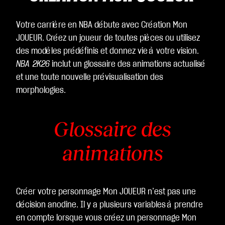
sur
Jo
Votre carrière en NBA débute avec Création Mon
uer
JOUEUR. Créez un joueur de toutes pièces ou utilisez
,
des modèles prédéfinis et donnez vie à votre vision.
vo
NBA 2K26
inclut un glossaire des animations actualisé
us
et une toute nouvelle prévisualisation des
ac
morphologies.
ce
pte
z la
Glossaire des
poli
tiq
animations
ue
de
co
Créer votre personnage Mon JOUEUR n’est pas une
nfi
décision anodine. Il y a plusieurs variables à prendre
de
en compte lorsque vous créez un personnage Mon