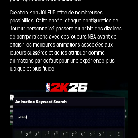
ver
Création Mon JOUEUR offre de nombreuses
s
possibilités. Cette année, chaque configuration de
les
Joueur personnalisé passera au crible des dizaines
ser
de comparaisons avec des joueurs NBA avant de
ve
choisir les meilleures animations associées aux
urs
joueurs suggérés et de les attribuer comme
de
animations par défaut pour une expérience plus
Go
ludique et plus fluide.
ogl
e.