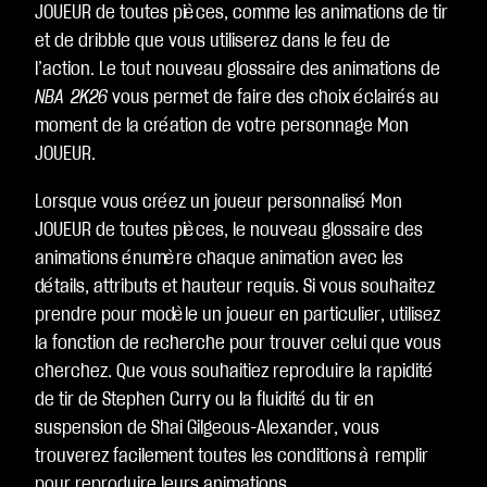
nti
JOUEUR de toutes pièces, comme les animations de tir
alit
et de dribble que vous utiliserez dans le feu de
é
l’action. Le tout nouveau glossaire des animations de
de
NBA 2K26
vous permet de faire des choix éclairés au
Yo
moment de la création de votre personnage Mon
uT
JOUEUR.
ub
e
Lorsque vous créez un joueur personnalisé Mon
et
JOUEUR de toutes pièces, le nouveau glossaire des
le
animations énumère chaque animation avec les
tra
détails, attributs et hauteur requis. Si vous souhaitez
nsf
prendre pour modèle un joueur en particulier, utilisez
ert
la fonction de recherche pour trouver celui que vous
de
cherchez. Que vous souhaitiez reproduire la rapidité
do
de tir de Stephen Curry ou la fluidité du tir en
nn
suspension de Shai Gilgeous-Alexander, vous
ée
trouverez facilement toutes les conditions à remplir
s
pour reproduire leurs animations.