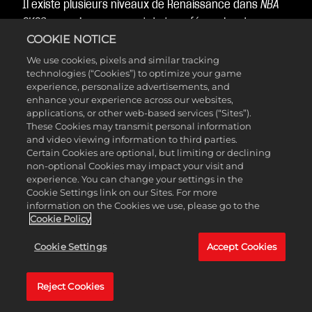
Il existe plusieurs niveaux de Renaissance dans
NBA
2K26
, ce qui vous permet de transférer plus de
COOKIE NOTICE
progressions que jamais depuis vos sauvegardes
existantes.
We use cookies, pixels and similar tracking
technologies (“Cookies”) to optimize your game
experience, personalize advertisements, and
Renaissance Argent est débloquée avec 90 de GNR et
enhance your experience across our websites,
vous permet de débloquer instantanément le potentiel
applications, or other web-based services (“Sites”).
maximal de tout nouveau personnage Mon JOUEUR
These Cookies may transmit personal information
and video viewing information to third parties.
jusqu’à la note générale la plus élevée que vous ayez
Certain Cookies are optional, but limiting or declining
précédemment atteinte. Cela accélère de manière
non-optional Cookies may impact your visit and
experience. You can change your settings in the
permanente votre progression des Insignes de 10 % et
Cookie Settings link on our Sites. For more
améliore automatiquement vos Insignes en Argent
information on the Cookies we use, please go to the
une fois les conditions requises remplies.
Cookie Policy
Lorsque vous atteignez 95 de GNR parmi plusieurs
Cookie Settings
Accept Cookies
sauvegardes, vous débloquerez la Renaissance Or,
Hall of Fame et Légende. Ces nouveaux niveaux de
Reject Cookies
Renaissance améliorent automatiquement vos