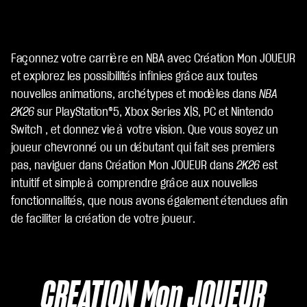
Façonnez votre carrière en NBA avec Création Mon JOUEUR
A
c
et explorez les possibilités infinies grâce aux toutes
c
nouvelles animations, archétypes et modèles dans
NBA
e
2K26
sur PlayStation®5, Xbox Series X|S, PC et Nintendo
p
Switch , et donnez vie à votre vision. Que vous soyez un
t
&
joueur chevronné ou un débutant qui fait ses premiers
P
pas, naviguer dans Création Mon JOUEUR dans
2K26
est
l
intuitif et simple à comprendre grâce aux nouvelles
a
y
fonctionnalités, que nous avons également étendues afin
de faciliter la création de votre joueur.
En
cliq
ua
CRÉATION Mon JOUEUR
nt