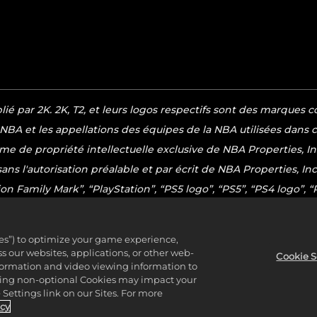
blié par 2K. 2K, T2, et leurs logos respectifs sont des marqu
 NBA et les appellations des équipes de la NBA utilisées dans
rme de propriété intellectuelle exclusive de NBA Properties, 
 sans l'autorisation préalable et par écrit de NBA Properties, In
n Family Mark”, “PlayStation”, “PS5 logo”, “PS5”, “PS4 logo”, 
 Sony Interactive Entertainment Inc. Microsoft, le symbole Xb
ies S, et Xbox Series X|S sont des marques du groupe de socié
ies”) to optimize your game experience,
 est une marque déposée par l'Entertainment Software Associa
 our websites, applications, or other web-
Cookie S
nformation and video viewing information to
ifs. Tous droits réservés.
lining non-optional Cookies may impact your
Settings link on our Sites. For more
icy