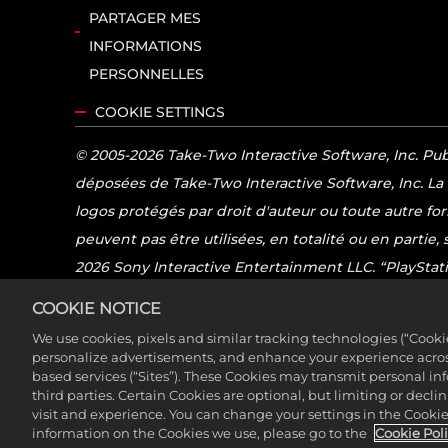
PARTAGER MES
INFORMATIONS
PERSONNELLES
COOKIE SETTINGS
© 2005-2026 Take-Two Interactive Software, Inc. Pu
déposées de Take-Two Interactive Software, Inc. La
logos protégés par droit d'auteur ou toute autre fo
peuvent pas être utilisées, en totalité ou en partie,
2026 Sony Interactive Entertainment LLC. “PlayStatio
Limits” sont des marques déposées ou des marques de
COOKIE NOTICE
logo Series X|S, Xbox One, Xbox Series X, Xbox Ser
We use cookies, pixels and similar tracking technologies (“Cook
commerciale de Nintendo.L'icône de classification
personalize advertisements, and enhance your experience across
based services (“Sites”). These Cookies may transmit personal i
déposées appartiennent à leurs propriétaires respect
third parties. Certain Cookies are optional, but limiting or dec
visit and experience. You can change your settings in the Cookie 
information on the Cookies we use, please go to the
Cookie Pol