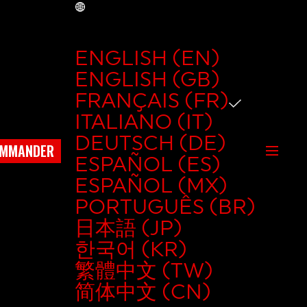
FR
ENGLISH (EN)
ENGLISH (GB)
FRANÇAIS (FR)
ITALIANO (IT)
DEUTSCH (DE)
OMMANDER
ESPAÑOL (ES)
ESPAÑOL (MX)
PORTUGUÊS (BR)
日本語 (JP)
한국어 (KR)
繁體中文 (TW)
简体中文 (CN)