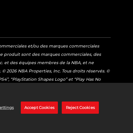
es commerciales et/ou des marques commerciales
 ce produit sont des marques commerciales, des
Inc. et des équipes membres de la NBA, et ne
c. © 2026 NBA Properties, Inc. Tous droits réservés. ©
“PS4”, “PlayStation Shapes Logo” et “Play Has No
ox Sphere, le logo Series X, le logo Series S, le
tés Microsoft.Nintendo Switch est une marque
tion. Toutes les autres marques et marques
ettings
Accept Cookies
Reject Cookies