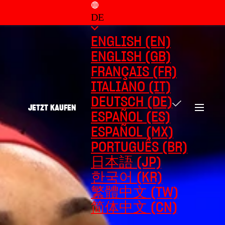
DE
ENGLISH (EN)
ENGLISH (GB)
FRANÇAIS (FR)
ITALIANO (IT)
DEUTSCH (DE)
JETZT KAUFEN
ESPAÑOL (ES)
ESPAÑOL (MX)
PORTUGUÊS (BR)
日本語 (JP)
한국어 (KR)
繁體中文 (TW)
简体中文 (CN)