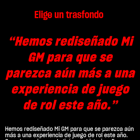
You
Tub
Elige un trasfondo
e
y
la
tran
“Hemos rediseñado Mi
sfer
enci
a de
GM para que se
dato
s a
parezca aún más a una
los
serv
idor
experiencia de juego
es
de
Goo
de rol este año.”
gle.
Hemos rediseñado Mi GM para que se parezca aún
más a una experiencia de juego de rol este año.