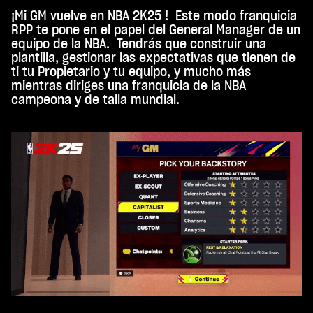
Al
¡Mi GM vuelve en NBA 2K25 ! Este modo franquicia
hace
RPP te pone en el papel del General Manager de un
r
equipo de la NBA. Tendrás que construir una
clic
plantilla, gestionar las expectativas que tienen de
en
ti tu Propietario y tu equipo, y mucho más
«Ac
mientras diriges una franquicia de la NBA
epta
campeona y de talla mundial.
r y
repr
odu
cir»,
acep
tas
la
polí
tica
de
priv
acid
ad
de