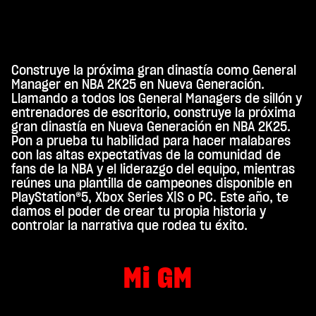
Construye la próxima gran dinastía como General
A
Manager en NBA 2K25 en Nueva Generación.
c
Llamando a todos los General Managers de sillón y
entrenadores de escritorio, construye la próxima
c
gran dinastía en Nueva Generación en NBA 2K25.
e
Pon a prueba tu habilidad para hacer malabares
con las altas expectativas de la comunidad de
p
fans de la NBA y el liderazgo del equipo, mientras
t
reúnes una plantilla de campeones disponible en
PlayStation®5, Xbox Series X|S o PC. Este año, te
&
damos el poder de crear tu propia historia y
P
controlar la narrativa que rodea tu éxito.
l
a
Mi GM
y