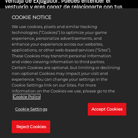
Ventaja de Exjugador. Puedes entender el
vestuario y eres capaz de relacionarte con tus
jugadores, así que esto te da un potenciador de
COOKIE NOTICE
Química todo el tiempo y, en general, ayuda a
asegurar que tu equipo juegue lo mejor posible. En
We use cookies, pixels and similar tracking
el nivel 12, podrás seleccionar la Ventaja Arrojo,
technologies (“Cookies”) to optimize your game
que garantiza que tus jugadores empiecen
experience, personalize advertisements, and
habiendo calentado y que tu jugador estrella
enhance your experience across our websites,
applications, or other web-based services (“Sites”).
empiece tras calentar cuando se enfrenten a la
These Cookies may transmit personal information
eliminación en los Playoffs, lo que les acercará a la
and video viewing information to third parties.
consecución del Dominio.
Certain Cookies are optional, but limiting or declining
non-optional Cookies may impact your visit and
NBA 2K25 está repleto de Ventajas, con 55
experience. You can change your settings in the
disponibles en el momento del lanzamiento y más
Cookie Settings link on our Sites. For more
que se irán desvelando a lo largo del año. Cuando
information on the Cookies we use, please go to the
empieces a crear tu personaje, se te pedirá que
Cookie Policy
elijas una o dos Ventajas y que ganes más a
medida que subas de nivel. Echa un vistazo a la
Cookie Settings
Accept Cookies
lista completa de Ventajas a continuación:
Reject Cookies