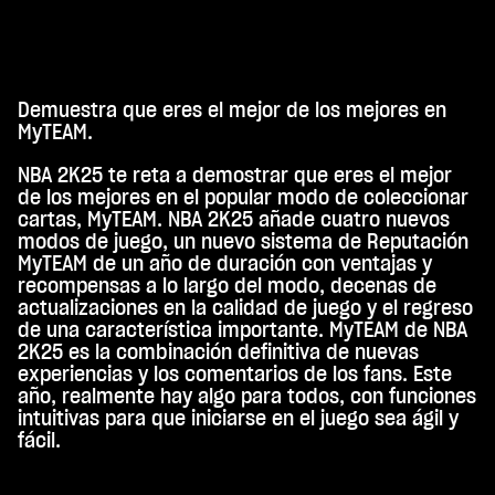
Demuestra que eres el mejor de los mejores en
A
MyTEAM.
c
NBA 2K25 te reta a demostrar que eres el mejor
c
de los mejores en el popular modo de coleccionar
e
cartas, MyTEAM. NBA 2K25 añade cuatro nuevos
modos de juego, un nuevo sistema de Reputación
p
MyTEAM de un año de duración con ventajas y
t
recompensas a lo largo del modo, decenas de
actualizaciones en la calidad de juego y el regreso
&
de una característica importante. MyTEAM de NBA
P
2K25 es la combinación definitiva de nuevas
experiencias y los comentarios de los fans. Este
l
año, realmente hay algo para todos, con funciones
a
intuitivas para que iniciarse en el juego sea ágil y
y
fácil.