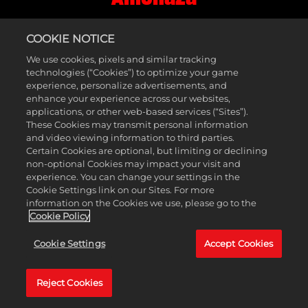
COOKIE NOTICE
Presume del progreso de tu Reputación MyTEAM,
de tu clasificación en el último evento del Rey de
We use cookies, pixels and similar tracking
la pista, de tu nivel de Enfrentamiento actual, así
technologies (“Cookies”) to optimize your game
como de tu Tarjeta de jugador de primera elección
experience, personalize advertisements, and
en tu Panel de jugador personalizado mientras
enhance your experience across our websites,
caminas por el Parque de Triple Amenaza con tu Mi
applications, or other web-based services (“Sites”).
JUGADOR.
These Cookies may transmit personal information
and video viewing information to third parties.
Una vez que te acerques a una pista abierta de
Certain Cookies are optional, but limiting or declining
Got Next, tu Mi Jugador entrará en la pista y
non-optional Cookies may impact your visit and
experience. You can change your settings in the
presentará tus cartas MyTEAM, que revelarán a los
Cookie Settings link on our Sites. For more
jugadores de la NBA que controlarás.
information on the Cookies we use, please go to the
Cookie Policy
« El Parque de Triple
Cookie Settings
Accept Cookies
Amenaza es una fiel
Reject Cookies