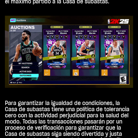
el máximo partido a la Casa de subastas.
You
Tub
e
y
la
tran
sfer
enci
a de
dato
s a
los
serv
idor
es
de
Goo
Para garantizar la igualdad de condiciones, la
gle.
Casa de subastas tiene una política de tolerancia
cero con la actividad perjudicial para la salud del
modo. Todas las transacciones pasarán por un
proceso de verificación para garantizar que la
Casa de subastas siga siendo divertida y justa