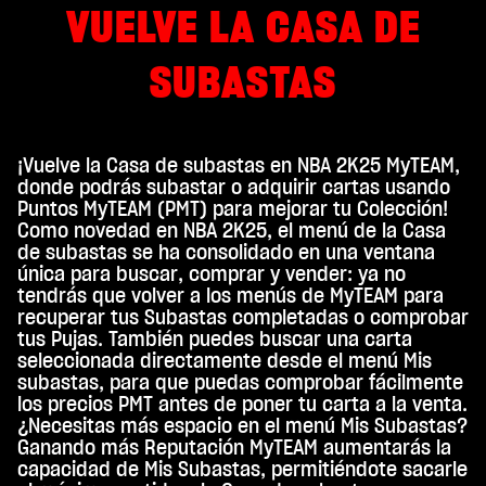
Al
VUELVE LA CASA DE
hace
r
SUBASTAS
clic
en
«Ac
epta
¡Vuelve la Casa de subastas en NBA 2K25 MyTEAM,
r y
donde podrás subastar o adquirir cartas usando
repr
Puntos MyTEAM (PMT) para mejorar tu Colección!
odu
Como novedad en NBA 2K25, el menú de la Casa
cir»,
de subastas se ha consolidado en una ventana
acep
única para buscar, comprar y vender: ya no
tas
tendrás que volver a los menús de MyTEAM para
la
recuperar tus Subastas completadas o comprobar
polí
tus Pujas. También puedes buscar una carta
tica
seleccionada directamente desde el menú Mis
de
subastas, para que puedas comprobar fácilmente
priv
los precios PMT antes de poner tu carta a la venta.
acid
¿Necesitas más espacio en el menú Mis Subastas?
Ganando más Reputación MyTEAM aumentarás la
ad
capacidad de Mis Subastas, permitiéndote sacarle
de