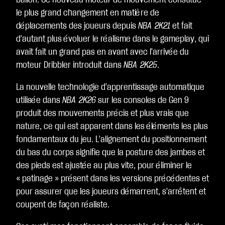
ballon. Ce nouveau moteur de mouvement constitue
ub
le plus grand changement en matière de
e
déplacements des joueurs depuis
NBA 2K21
et fait
et
d'autant plus évoluer le réalisme dans le gameplay, qui
le
avait fait un grand pas en avant avec l'arrivée du
tra
moteur Dribbler introduit dans
NBA 2K25
.
nsf
La nouvelle technologie d'apprentissage automatique
ert
utilisée dans
NBA 2K26
sur les consoles de Gen 9
de
produit des mouvements précis et plus vrais que
do
nature, ce qui est apparent dans les éléments les plus
nn
fondamentaux du jeu. L'alignement du positionnement
ée
du bas du corps signifie que la posture des jambes et
s
des pieds est ajustée au plus vite, pour éliminer le
ver
« patinage » présent dans les versions précédentes et
s
pour assurer que les joueurs démarrent, s'arrêtent et
les
coupent de façon réaliste.
ser
ve