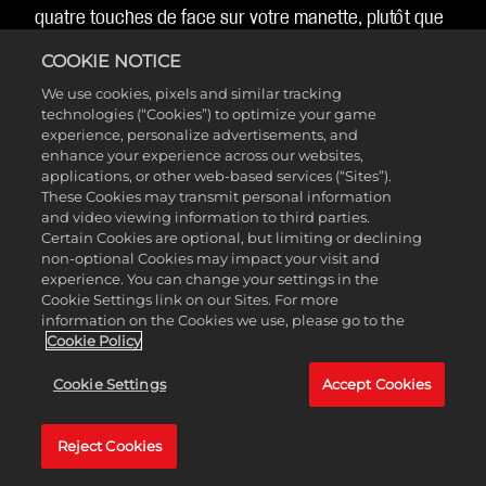
quatre touches de face sur votre manette, plutôt que
d'être toujours le CARRÉ/X.
COOKIE NOTICE
We use cookies, pixels and similar tracking
technologies (“Cookies”) to optimize your game
Poser des écrans
experience, personalize advertisements, and
enhance your experience across our websites,
applications, or other web-based services (“Sites”).
These Cookies may transmit personal information
Les poseurs d'écrans peuvent maintenant déterminer
and video viewing information to third parties.
Certain Cookies are optional, but limiting or declining
votre orientation dans l'espace. Tapotez doucement le
non-optional Cookies may impact your visit and
stick gauche vers la gauche ou la droite par rapport à
experience. You can change your settings in the
la direction que vous prenez actuellement, et votre
Cookie Settings link on our Sites. For more
information on the Cookies we use, please go to the
joueur se tournera de 45 degrés. Si vous tapotez le
Cookie Policy
stick gauche dans le sens inverse, le joueur tournera
de 180 degrés. Cela aidera les Bigs au QI élevé qui
Cookie Settings
Accept Cookies
pourront venir aider vos porteurs de ballon à avoir
plus d'espace.
Reject Cookies