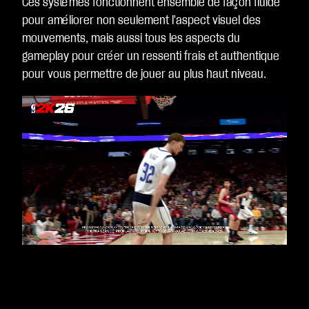
Ces systèmes fonctionnent ensemble de façon fluide
urs
pour améliorer non seulement l'aspect visuel des
de
mouvements, mais aussi tous les aspects du
Go
gameplay pour créer un ressenti frais et authentique
ogl
pour vous permettre de jouer au plus haut niveau.
e.
Video
Player
is
loading.