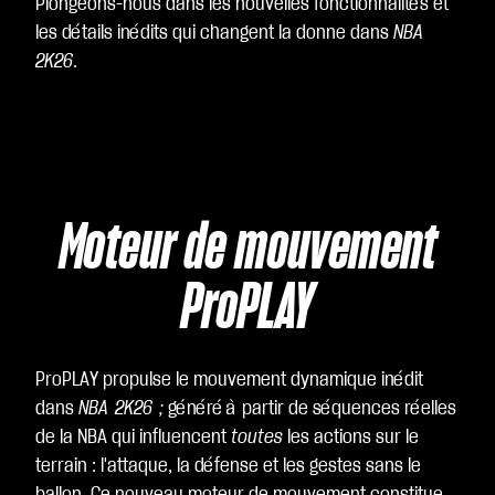
us
Plongeons-nous dans les nouvelles fonctionnalités et
ac
les détails inédits qui changent la donne dans
NBA
ce
2K26
.
pte
z la
poli
tiq
ue
Moteur de mouvement
de
co
ProPLAY
nfi
de
nti
alit
ProPLAY propulse le mouvement dynamique inédit
é
dans
NBA 2K26 ;
généré à partir de séquences réelles
de
de la NBA qui influencent
toutes
les actions sur le
Yo
terrain : l'attaque, la défense et les gestes sans le
uT