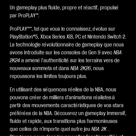
e
Un gameplay plus fluide, propre et réactif, propulsé
p
par ProPLAY
™.
t
&
ProPLAY
™*
, tel que vous le connaissez, évolue sur
P
l
PlayStation®5, Xbox Series X|S, PC et Nintendo Switch 2.
a
La technologie révolutionnaire de gameplay que nous
y
avons introduite sur les consoles de Gen 9 avec
NBA
2K24
a amené l’authenticité sur les terrains vers de
En
nouveaux sommets et dans
NBA 2K26
, nous
cliq
repoussons les limites toujours plus.
ua
nt
En utilisant des séquences réelles de la NBA, nous
sur
pouvons créer de milliers d'animations réalistes à
Jo
partir des mouvements caractéristiques de vos stars
uer
préférées de la NBA. Découvrez un gameplay immersif,
,
fluide et rapide, aux transitions plus harmonieuses
vo
que celles de n'importe quel autre jeu
NBA 2K
.