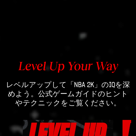
Accept &
Play
再生を
クリッ
Level Up Your Way
クする
と、
レベルアップして「NBA 2K」のIQを深
YouTube
めよう。公式ゲームガイドのヒント
のプラ
イバシ
やテクニックをご覧ください。
ーポリ
シー
と
Google
サーバ