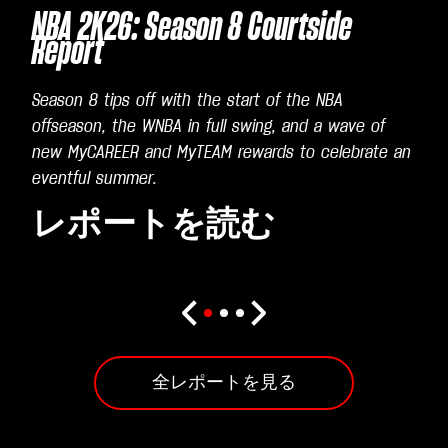
NBA 2K26: Season 8 Courtside
Report
Season 8 tips off with the start of the NBA
offseason, the WNBA in full swing, and a wave of
new MyCAREER and MyTEAM rewards to celebrate an
eventful summer.
レポートを読む
全レポートを見る