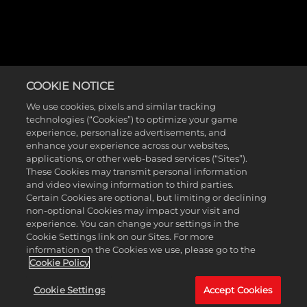
マイキャリア、マイチーム、マイ
COOKIE NOTICE
NBA、The W、クイックマッチでプラ
We use cookies, pixels and similar tracking
technologies (“Cookies”) to optimize your game
イドをかけて競い合え。ProPLAY™テク
experience, personalize advertisements, and
ノロジーによって次世代機で実現し
enhance your experience across our websites,
applications, or other web-based services (“Sites”).
た超リアルなゲームプレイで、自慢
These Cookies may transmit personal information
のスキルを存分に披露しよう。『NBA
and video viewing information to third parties.
Certain Cookies are optional, but limiting or declining
2K26』の対戦モードでフレンドやラ
non-optional Cookies may impact your visit and
イバルたちに挑戦し、王者の実力を
experience. You can change your settings in the
Cookie Settings link on our Sites. For more
証明しよう。
information on the Cookies we use, please go to the
Cookie Policy
Cookie Settings
Accept Cookies