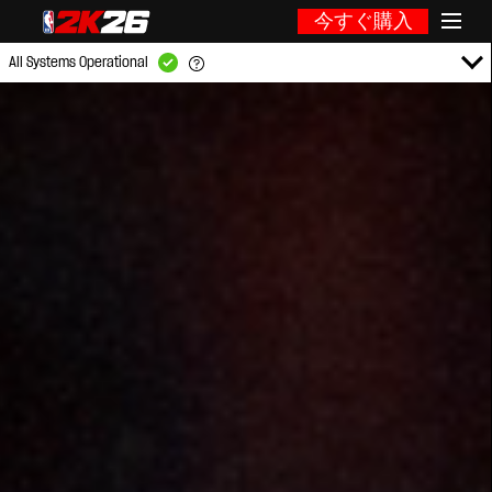
今すぐ購入
All Systems Operational
GAME PLATFORMS:
PlayStation Services
XBOX Live
Steam
Nintendo Switch Online
GAME MODES:
2KTV
Locker Codes
MyCAREER
MyGM
MyLEAGUE
NBA Today
Online Game
Online Leagues
Play With Friends
Roster Creator
2K Sports Store
MyPARK
MyTEAM