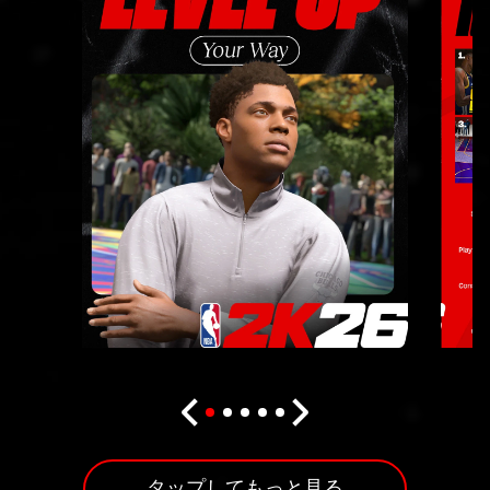
ーへの
データ
転送に
同意し
たもの
とみな
されま
す。
タップしてもっと見る