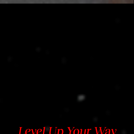
Accept &
Play
點擊
Level Up Your Way
「播