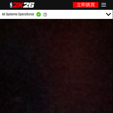
立即購買
All Systems Operational
GAME PLATFORMS:
PlayStation Services
XBOX Live
Steam
Nintendo Switch Online
GAME MODES:
2KTV
Locker Codes
MyCAREER
MyGM
MyLEAGUE
NBA Today
Online Game
Online Leagues
Play With Friends
Roster Creator
2K Sports Store
MyPARK
MyTEAM