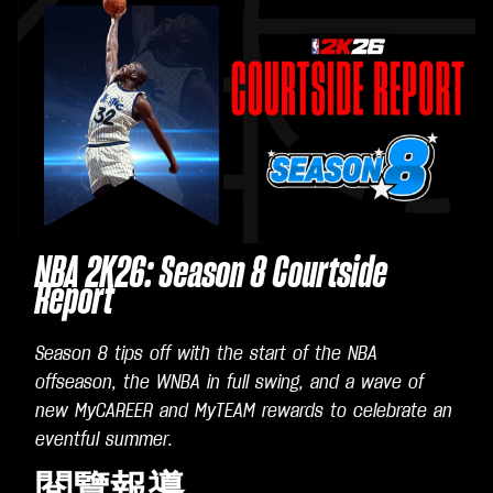
NBA 2K26: Season 8 Courtside
Report
Season 8 tips off with the start of the NBA
offseason, the WNBA in full swing, and a wave of
new MyCAREER and MyTEAM rewards to celebrate an
eventful summer.
閱覽報導