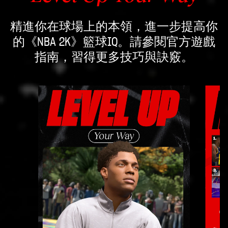
放」即
表示你
精進你在球場上的本領，進一步提高你
同意
的《NBA 2K》籃球IQ。請參閱官方遊戲
YouTube
的隱私
指南，習得更多技巧與訣竅。
權政
策
，並
同意將
資料傳
輸至
Google
伺服
器。