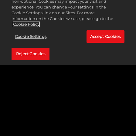
non-optional Cookies may impact your visit and
作與招式，並在《NBA 2K26》的各種競
experience. You can change your settings in the
技模式中挑戰你的朋友或勁敵，毫無懸
Cookie Settings link on our Sites. For more
information on the Cookies we use, please go to the
念地奪下王者桂冠。
Cookie Policy
Cookie Settings
Accept Cookies
Reject Cookies
《NBA 2K26》的全新
內容
《NBA 2K》系列最新力作即將登場。敬