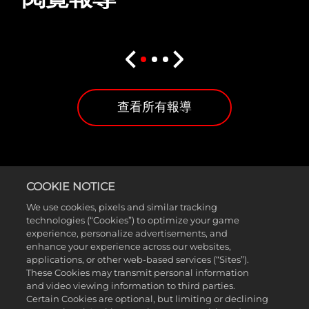
查看所有報導
COOKIE NOTICE
We use cookies, pixels and similar tracking
technologies (“Cookies”) to optimize your game
在MyCAREER、MyTEAM、MyNBA、The W和
experience, personalize advertisements, and
enhance your experience across our websites,
快速比賽模式中全力拼球！這攸關榮譽
applications, or other web-based services (“Sites”).
These Cookies may transmit personal information
與面子！在由ProPLAY™技術支援的新世
and video viewing information to third parties.
代平台上，展現你超逼真寫實的各種動
Certain Cookies are optional, but limiting or declining