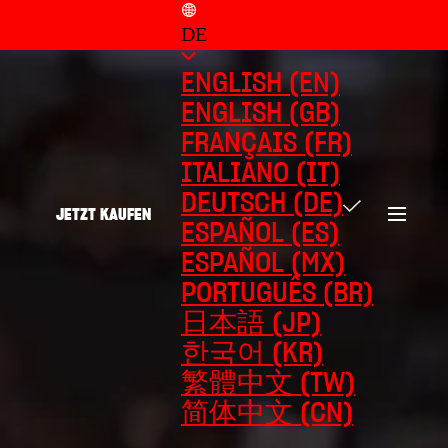
DE
ENGLISH (EN)
ENGLISH (GB)
FRANÇAIS (FR)
ITALIANO (IT)
DEUTSCH (DE)
JETZT KAUFEN
ESPAÑOL (ES)
ESPAÑOL (MX)
PORTUGUÊS (BR)
日本語 (JP)
한국어 (KR)
繁體中文 (TW)
简体中文 (CN)