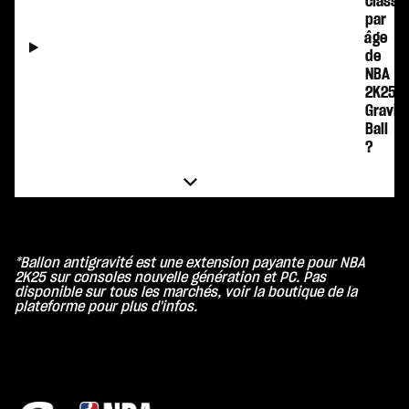
classif
par
âge
de
NBA
2K25:
Gravit
Ball
?
*Ballon antigravité est une extension payante pour NBA
2K25 sur consoles nouvelle génération et PC. Pas
disponible sur tous les marchés, voir la boutique de la
plateforme pour plus d'infos.