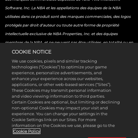
Software, Inc. La NBA et les appellations des équipes de la NBA
utilisées dans ce produit sont des marques commerciales, des logos
protégés par droit d'auteur ou toute autre forme de propriété
intellectuelle exclusive de NBA Properties, Inc. et des équipes
membres de la NBA, et ne peuvent pas être utilisées, en totalité ou en
partie, sans l'autorisation préalable et par écrit de NBA Properties,
COOKIE NOTICE
Inc. © 2026 NBA Properties, Inc. Tous droits réservés. © 2026 Sony
We use cookies, pixels and similar tracking
technologies (“Cookies”) to optimize your game
Interactive Entertainment LLC. “PlayStation Family Mark”,
experience, personalize advertisements, and
“PlayStation”, “PS5 logo”, “PS5”, “PS4 logo”, “PS4”, “PlayStation
enhance your experience across our websites,
applications, or other web-based services (“Sites”).
Shapes Logo” et “Play Has No Limits” sont des marques déposées ou
These Cookies may transmit personal information
des marques de Sony Interactive Entertainment Inc. Microsoft, le
and video viewing information to third parties.
Certain Cookies are optional, but limiting or declining
symbole Xbox Sphere, le logo Series X, le logo Series S, le logo Series
non-optional Cookies may impact your visit and
X|S, Xbox One, Xbox Series X, Xbox Series S, et Xbox Series X|S sont
experience. You can change your settings in the
Cookie Settings link on our Sites. For more
des marques du groupe de sociétés Microsoft.Nintendo Switch est
information on the Cookies we use, please go to the
une marque commerciale de Nintendo.L'icône de classification est
Cookie Policy
une marque déposée par l'Entertainment Software Association.