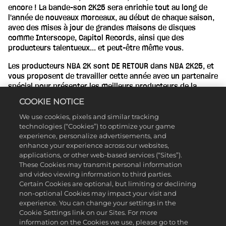
encore ! La bande-son 2K25 sera enrichie tout au long de
l'année de nouveaux morceaux, au début de chaque saison,
avec des mises à jour de grandes maisons de disques
comme Interscope, Capitol Records, ainsi que des
producteurs talentueux... et peut-être même vous.
Les producteurs NBA 2K sont DE RETOUR dans NBA 2K25, et
vous proposent de travailler cette année avec un partenaire
spécial pour présenter les meilleurs producteurs de la
communauté NBA 2K et les ajouter à la bande-son.
COOKIE NOTICE
Retrouvez la bande-son NBA 2K25 sur Spotify et Apple
We use cookies, pixels and similar tracking
Music, ou jetez-y déjà rapidement une oreille en parcourant
technologies (“Cookies”) to optimize your game
la playlist ci-dessous.
experience, personalize advertisements, and
enhance your experience across our websites,
applications, or other web-based services (“Sites”).
These Cookies may transmit personal information
and video viewing information to third parties.
Certain Cookies are optional, but limiting or declining
non-optional Cookies may impact your visit and
experience. You can change your settings in the
Cookie Settings link on our Sites. For more
information on the Cookies we use, please go to the