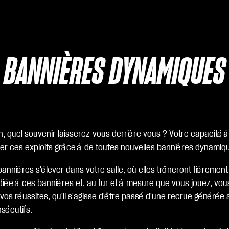
BANNIÈRES DYNAMIQUES
 quel souvenir laisserez-vous derrière vous ? Votre capacité à 
rer ces exploits grâce à de toutes nouvelles bannières dynami
annières s'élever dans votre salle, où elles trôneront fièremen
édiée à ces bannières et, au fur et à mesure que vous jouez, vo
e vos réussites, qu'il s'agisse d'être passé d'une recrue génér
nsécutifs.