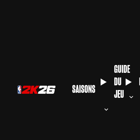
GUIDE
DU
SAISONS
JEU