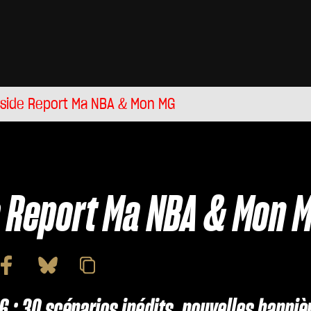
tside Report Ma NBA & Mon MG
e Report Ma NBA & Mon 
6 : 30 scénarios inédits, nouvelles banni