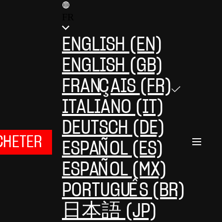
FR
ENGLISH (EN)
ENGLISH (GB)
FRANÇAIS (FR)
ITALIANO (IT)
DEUTSCH (DE)
CHETER
ESPAÑOL (ES)
ESPAÑOL (MX)
PORTUGUÊS (BR)
日本語 (JP)