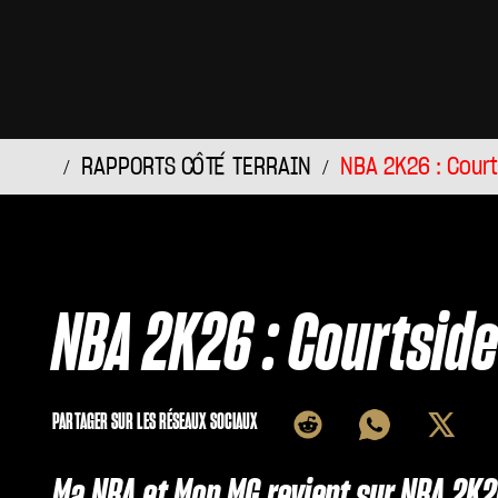
RAPPORTS CÔTÉ TERRAIN
NBA 2K26 : Cour
NBA 2K26 : Courtsid
PARTAGER SUR LES RÉSEAUX SOCIAUX
Ma NBA et Mon MG revient sur NBA 2K2