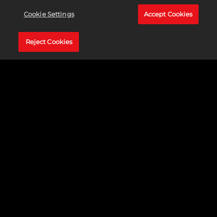
Cookie Settings
Accept Cookies
Reject Cookies
全新的传奇经理大厦
《NBA 2K25》给次世代带来了传奇经理大厦，这是一个全
新的空间，在这里你可以自由漫步并履行作为总经理的重要