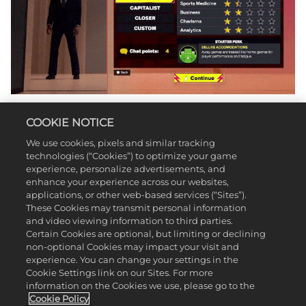
COOKIE NOTICE
We use cookies, pixels and similar tracking
technologies (“Cookies”) to optimize your game
experience, personalize advertisements, and
通过能力增强你的技巧
enhance your experience across our websites,
applications, or other web-based services (“Sites”).
These Cookies may transmit personal information
and video viewing information to third parties.
从成功文化到数据学究等等，利用传奇经理的55个能力，
Certain Cookies are optional, but limiting or declining
增强你的技巧。传奇经理给你带来了当一位NBA球队领导者
non-optional Cookies may impact your visit and
所需的所有工具，你可以从中挑选对自己来说最重要的东
experience. You can change your settings in the
西。完成目标，赢取经验值并升级，将能力加入你的传奇经
Cookie Settings link on our Sites. For more
理库存。
information on the Cookies we use, please go to the
Cookie Policy