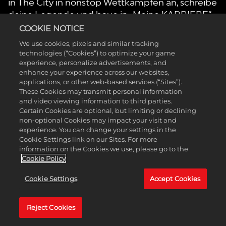
in The City in nonstop Wettkämpfen an, schreibe
deine Legende und baue in „Meine KARRIERE“
eine Dynastie auf. Stelle außerdem in „MyTEAM“
COOKIE NOTICE
deine Traumaufstellung mit deinen
We use cookies, pixels and similar tracking
Lieblingsstars aus NBA und WNBA zusammen.
technologies (“Cookies”) to optimize your game
Strebe auf und abseits des Courts nach
experience, personalize advertisements, and
enhance your experience across our websites,
Höchstleistungen und erlebe unvergessliche
applications, or other web-based services (“Sites”).
Momente mit NBA 2K.
These Cookies may transmit personal information
and video viewing information to third parties.
Certain Cookies are optional, but limiting or declining
non-optional Cookies may impact your visit and
experience. You can change your settings in the
Cookie Settings link on our Sites. For more
information on the Cookies we use, please go to the
UNSERE SPIELE
Cookie Policy
Cookie Settings
Accept Cookies
Reject Cookies