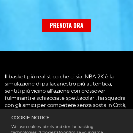
PRENOTA ORA
Il basket più realistico che ci sia. NBA 2K è la
simulazione di pallacanestro più autentica;
sentiti più vicino all'azione con crossover
fulminanti e schiacciate spettacolari, fai squadra
con gli amici per competere senza sosta in Città,
costruisci la tua leggenda e guida una dinastia in
COOKIE NOTICE
La mia CARRIERA e crea una formazione Dream
con le tue superstar NBA e WNBA preferite in
We use cookies, pixels and similar tracking
technologies (“Cookies”) to optimize your game