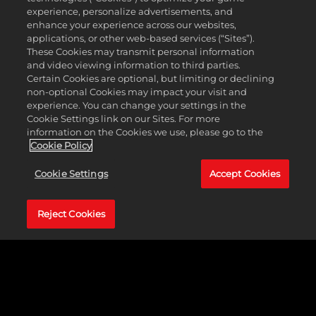
MyTEAM. Insegui l'Immensità dentro e fuori dal
experience, personalize advertisements, and
campo e vivi momenti indimenticabili con NBA
enhance your experience across our websites,
2K.
applications, or other web-based services (“Sites”).
These Cookies may transmit personal information
and video viewing information to third parties.
Certain Cookies are optional, but limiting or declining
non-optional Cookies may impact your visit and
experience. You can change your settings in the
Cookie Settings link on our Sites. For more
information on the Cookies we use, please go to the
I NOSTRI GIOCHI
Cookie Policy
Cookie Settings
Accept Cookies
Reject Cookies