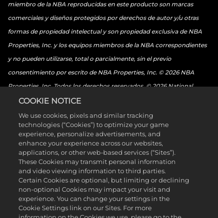
miembro de la NBA reproducidas en este producto son marcas
comerciales y diseños protegidos por derechos de autor y/u otras
formas de propiedad intelectual y son propiedad exclusiva de NBA
Properties, Inc. y los equipos miembros de la NBA correspondientes
y no pueden utilizarse, total o parcialmente, sin el previo
consentimiento por escrito de NBA Properties, Inc. © 2026 NBA
Properties, Inc. Todos los derechos reservados. © 2026 National
Basketball Players Association. Todos los derechos reservados. ©
COOKIE NOTICE
2026 Sony Interactive Entertainment LLC.“PlayStation Family Mark”,
We use cookies, pixels and similar tracking
technologies (“Cookies”) to optimize your game
“PlayStation”, el logotipo de “PS5”, “PS5”, el logotipo de “PS4”, “PS4”,
experience, personalize advertisements, and
“PlayStation Shapes Logo” y “Play Has No Limits” son marcas
enhance your experience across our websites,
applications, or other web-based services (“Sites”).
comerciales registradas o marcas comerciales de Sony Interactive
These Cookies may transmit personal information
Entertainment Inc. Microsoft, la marca Xbox Sphere, el logotipo de
and video viewing information to third parties.
Certain Cookies are optional, but limiting or declining
Series X, el logotipo de Series S, el logotipo de Series X|S, Xbox One,
non-optional Cookies may impact your visit and
Xbox Series X, Xbox Series S y Xbox Series X|S son marcas
experience. You can change your settings in the
Cookie Settings link on our Sites. For more
comerciales del grupo de empresas de Microsoft. Nintendo Switch es
information on the Cookies we use, please go to the