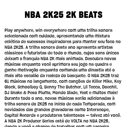
NBA 2K25 2K BEATS
Play anywhere, win everywhere com uma trilha sonora
selecionada com cuidado, apresentando uma mistura
eclética de sucessos inspiradores para manter seu foco no
NBA 2K25. A trilha sonora deste ano apresenta artistas
clássicos e futuristas de todo o mundo, cujos sons únicos
deixam a franquia NBA 2K mais animada. Descubra novas
músicas enquanto você aprimora seu jogo na quadra e
ganhe motivação enquanto comanda uma dinastia até o
mais alto escalão da realeza do basquete. O NBA 2K25 traz
61 músicas no lançamento, com canções de Killer Mike, Key
Glock, Schoolboy Q, Benny The Butcher, Lil Tecca, Doechii,
DJ Snake & Peso Pluma, Mondo Slade, Yeat e muitos mais!
Durante todo o ano, novas músicas serão adicionadas à
trilha sonora do 2K25 no início de cada Temporada, com
novidades das grandes gravadoras como Interscope,
Capitol Records e produtores talentosos — talvez até você.
A NBA 2K Producer Series está de VOLTA no NBA 2K25,
dando a você a chance de trabalhar com um parceiro