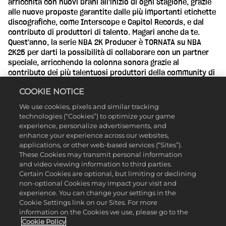
arricchita con nuovi brani all'inizio di ogni Stagione, grazie
alle nuove proposte garantite dalle più importanti etichette
discografiche, come Interscope e Capitol Records, e dal
contributo di produttori di talento. Magari anche da te.
Quest'anno, la serie NBA 2K Producer è TORNATA su NBA
2K25 per darti la possibilità di collaborare con un partner
speciale, arricchendo la colonna sonora grazie al
contributo dei più talentuosi produttori della community di
2K. Scopri la colonna sonora ufficiale di NBA 2K25 su Spotify
COOKIE NOTICE
e Apple Music, o ascoltala consultando la playlist qui di
seguito.
We use cookies, pixels and similar tracking
technologies (“Cookies”) to optimize your game
experience, personalize advertisements, and
enhance your experience across our websites,
applications, or other web-based services (“Sites”).
These Cookies may transmit personal information
and video viewing information to third parties.
Certain Cookies are optional, but limiting or declining
non-optional Cookies may impact your visit and
experience. You can change your settings in the
Cookie Settings link on our Sites. For more
information on the Cookies we use, please go to the
Cookie Policy