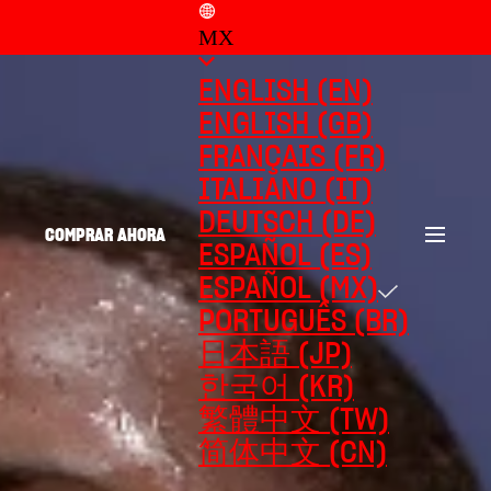
MX
ENGLISH (EN)
ENGLISH (GB)
FRANÇAIS (FR)
ITALIANO (IT)
DEUTSCH (DE)
COMPRAR AHORA
ESPAÑOL (ES)
ESPAÑOL (MX)
PORTUGUÊS (BR)
日本語 (JP)
한국어 (KR)
繁體中文 (TW)
简体中文 (CN)