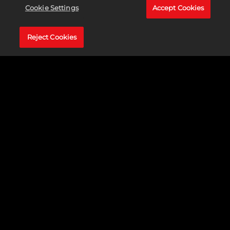
LE CROSS-
Cookie Settings
Accept Cookies
PLAY EST LÀ
Reject Cookies
Réunissez vos amis et
partagez une
expérience ultime du
basket dans NBA 2K24,
grâce au cross-play
entre les consoles
PlayStation®5 et Xbox
Series X|S. Affrontez
des joueurs du monde
entier dans des
Accept &
matchs coopératifs
Play
dynamiques, des
En cliquant
tournois en ligne
sur Jouer, vous
passionnants ou des
acceptez la
parties relax.