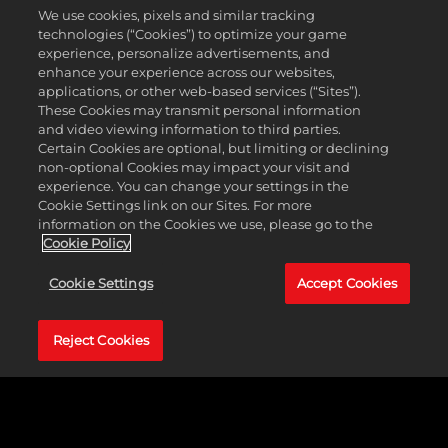
We use cookies, pixels and similar tracking
technologies (“Cookies”) to optimize your game
experience, personalize advertisements, and
enhance your experience across our websites,
applications, or other web-based services (“Sites”).
These Cookies may transmit personal information
and video viewing information to third parties.
Certain Cookies are optional, but limiting or declining
non-optional Cookies may impact your visit and
experience. You can change your settings in the
Cookie Settings link on our Sites. For more
information on the Cookies we use, please go to the
Cookie Policy
크로스 플레
Cookie Settings
Accept Cookies
이 지원
Reject Cookies
PlayStation®5와 Xbox
Series X|S 콘솔 간에 지
원되는 크로스 플레이로
NBA 2K24에서 친구들