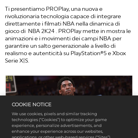
Ti presentiamo PROPlay, una nuova e
rivoluzionaria tecnologia capace di integrare
direttamente i filmati NBA nella dinamica di
gioco di NBA 2K24 . PROPlay mette in mostra le
animazioni e i movimenti dei campi NBA per
garantire un salto generazionale a livello di
realismo e autenticità su PlayStation®5 e Xbox
Serie X|S.
COOKIE NOTICE
We use cookies, pixels and similar tracking
technologies (“Cookies”) to optimize your game
experience, personalize advertisements, and
enhance your experience across our websites,
applications, or other web-based services (“Sites”).