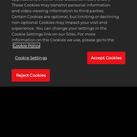
These Cookies may transmit personal information
and video viewing information to third parties.
Certain Cookies are optional, but limiting or declining
non-optional Cookies may impact your visit and
experience. You can change your settings in the
Cookie Settings link on our Sites. For more
information on the Cookies we use, please go to the
FINALMENTE
Cookie Policy
IL
Cookie Settings
Accept Cookies
CROSSPLAY
Reject Cookies
Unisciti ai tuoi amici e
preparati
all'esperienza di
basket definitiva in
NBA 2K24 grazie al
crossplay tra le console
PlayStation®5 e Xbox