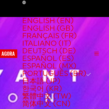
BR
ENGLISH (EN)
ENGLISH (GB)
FRANÇAIS (FR)
ITALIANO (IT)
DEUTSCH (DE)
E AGORA
ESPAÑOL (ES)
ESPAÑOL (MX)
PORTUGUÊS (BR)
日本語 (JP)
한국어 (KR)
繁體中文 (TW)
简体中文 (CN)