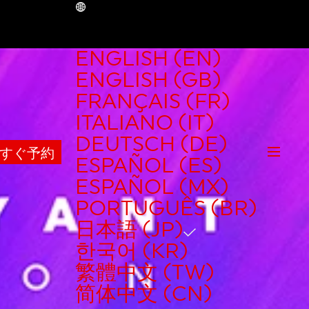
JP
ENGLISH (EN)
ENGLISH (GB)
FRANÇAIS (FR)
ITALIANO (IT)
DEUTSCH (DE)
すぐ予約
ESPAÑOL (ES)
ESPAÑOL (MX)
PORTUGUÊS (BR)
日本語 (JP)
한국어 (KR)
繁體中文 (TW)
简体中文 (CN)